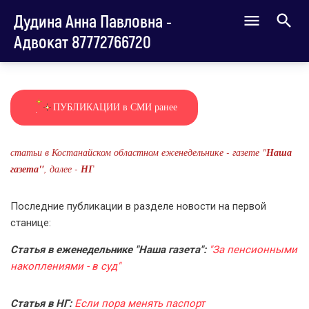
Дудина Анна Павловна -
Адвокат 87772766720
ПУБЛИКАЦИИ в СМИ ранее
статьи в Костанайском областном еженедельнике - газете "
Наша
газета"
, далее -
НГ
Последние публикации в разделе новости на первой
станице:
Статья в еженедельнике "Наша газета":
"За пенсионными
накоплениями - в суд"
Статья в НГ:
Если пора менять паспорт