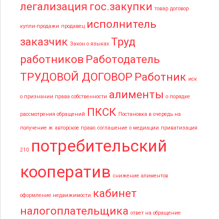
легализация
гос.закупки
товар
договор
исполнитель
купли-продажи
продавец
заказчик
Труд
Закон о языках
работников
Работодатель
ТРУДОВОЙ ДОГОВОР
Работник
иск
алименты
о признании права собственности
о порядке
ПКСК
рассмотрения обращений
Постановка в очередь на
получение ж
авторское право
соглашение о медиации
приватизация
потребительский
210
кооператив
снижение алиментов
кабинет
оформление недвижимости
налогоплательщика
ответ на обращение