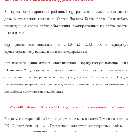
частных объявлений осудили за плагиат
"
8 августа Алтынсаринский районный суд рассмотрел административное
дело в отношении жителя п. Убаган Дастана Балгынбаева. Балгынбаев
размещал на своем сайте объявления, скопированные из сайта газеты
"Твой Шанс".
Суд признал его виновным по ст.129 ч.3 КоАП РК и подвергнул
административному взысканию в виде предупреждения.
Как пояснила
Анна Дудина, оказывающая юридическую помощь ТОО
"Твой шанс"
, до суда дело пришлось доводить после того, как плагиатор не
отреагировал на направляемые ему уведомления. С января 2013 года
Балгынбаеву направлялись предупреждения и претензии, а затем уведомление о
досудебном урегулировании конфликта.
НГ № 26 (483) Четверг, 30 июня 2011 года, статья "
Если заставляют работать
"
Вопросы сверхурочной работы регулируют несколько статей Трудового кодекса
РК. В частности, ст. 89 «Предельное количество сверхурочных работ», -