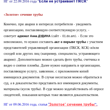
НГ
от 22.09.2016 года "
"
Если не устраивает ПКСК
«Золотое» сечение трубы
Конечно, при аварии в интересах потребителя - уведомить
организацию, поставляющую соответствующую услугу, -
советует
(сайт -
). - Если это
адвокат
Анна ДУДИНА
01.do.am
акт о порыве трубы
невозможно, то нужно составить
с участием
представителей управляющей организации (ПКСК, КСК) и/или
соседей или других лиц (например, специалиста, устраняющего
аварию). Дополнительно можно сделать фото трубы, счетчика и
видео о снятии пломбы. Далее нужно направить в организацию,
поставляющую услугу, заявление, с приложением копий
имеющихся документов. В случае несогласия можно обратиться в
суд, а в доказательство представить все имеющиеся документы,
материалы (кусок трубы). В суде можно ходатайствовать об опросе
свидетелей, показания которых тоже являются доказательством.
".
НГ от 09.06.2016 года, статья
"
Золотое" сечение трубы