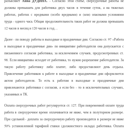
разъясняет
Анна ДУДИНА.
- Согласно этой статье, сверхурочные работы не
должны превышать для работника двух часов в течение суток, а на тяжелых
работах, работах с вредными (особо вредными) и (или) опасными условиями
труда - одного часа. Общая продолжительность таких работ не должна превышать
12 часов в месяц и 120 часов в год…
Далее - по поводу работы в выходные и праздничные дни. Согласно ст. 97 «Работа
в выходные и праздничные дни» по инициативе работодателя она допускается с
письменного согласия работника, за исключением случаев, предусмотренных ст.
98. Если инициатива исходит от работника, то нужно разрешение работодателя. За
такую работу работнику либо платят, либо предоставляют день отдыха.
Привлечение работников к работе в выходные и праздничные дни оформляется
актом работодателя. То есть к работам в выходные и праздничные дни
привлекаются работники с согласия, а если без - то в исключительных случаях,
указанных в ТК.
Оплата сверхурочных работ регулируется ст. 127. При повременной оплате труда
работа в сверхурочное время оплачивается не ниже, чем в полуторном размере.
При сдельной - доплата за сверхурочную работу производится в размере не ниже
50% установленной тарифной ставки (должностного оклада) работника. Оплата