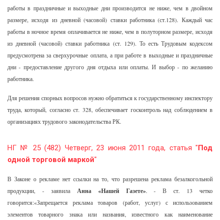
работы в праздничные и выходные дни производится не ниже, чем в двойном
размере, исходя из дневной (часовой) ставки работника (ст.128). Каждый час
работы в ночное время оплачивается не ниже, чем в полуторном размере, исходя
из дневной (часовой) ставки работника (ст. 129). То есть Трудовым кодексом
предусмотрена за сверхурочные оплата, а при работе в выходные и праздничные
дни - предоставление другого дня отдыха или оплаты. И выбор - по желанию
работника.
Для решения спорных вопросов нужно обратиться к государственному инспектору
труда, который, согласно ст. 328, обеспечивает госконтроль над соблюдением в
организациях трудового законодательства РК.
НГ № 25 (482) Четверг, 23 июня 2011 года, статья "
Под
одной торговой маркой
"
В Законе о рекламе нет ссылки на то, что разрешена реклама безалкогольной
продукции, - заявила
Анна «Нашей Газете»
. - В ст. 13 четко
говорится:«Запрещается реклама товаров (работ, услуг) с использованием
элементов товарного знака или названия, известного как наименование